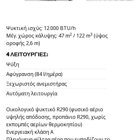
Ψυκτική ισχύς: 12.000 BTU/h
2
3
Μέγ. χώρος κάλυψης: 47 m
/ 122 m
(ύψος
οροφής 2,6 m)
4 ΛΕΙΤΟΥΡΓΊΕΣ:
Ψύξη
Αφύγρανση (84 l/ημέρα)
Ξεχωριστός ανεμιστήρας
Αυτόματη λειτουργία
Οικολογικό ψυκτικό R290 (φυσικό αέριο
υψηλής απόδοσης, προπάνιο R290, χωρίς
εκπομπές αερίων θερμοκηπίου)
Ενεργειακή κλάση Α
Πλενόμενα φίλτρα αέρα που εμποδίζουν το