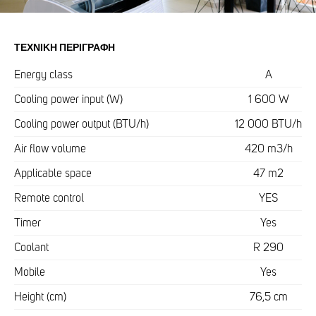
ΤΕΧΝΙΚΉ ΠΕΡΙΓΡΑΦΉ
Energy class
A
Cooling power input (W)
1 600 W
Cooling power output (BTU/h)
12 000 BTU/h
Air flow volume
420 m3/h
Applicable space
47 m2
Remote control
YES
Timer
Yes
Coolant
R 290
Mobile
Yes
Height (cm)
76,5 cm