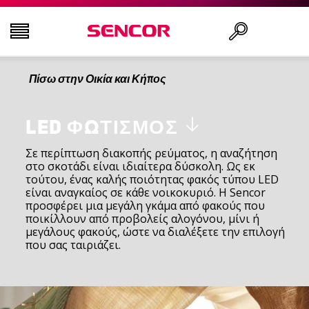
Πίσω στην Οικία και Κήπος
ΤΗΛΕΟΡΆΣΕΙΣ
Αναζήτηση..
ΕΙΚΌΝΑ & ΉΧΟΣ
LED ΦΩΤΙΣΜΌΣ
Σε περίπτωση διακοπής ρεύματος, η αναζήτηση
στο σκοτάδι είναι ιδιαίτερα δύσκολη. Ως εκ
ΟΙΚΙΑΚΌΣ ΕΞΟΠΛΙΣΜΌΣ
τούτου, ένας καλής ποιότητας φακός τύπου LED
είναι αναγκαίος σε κάθε νοικοκυριό. Η Sencor
προσφέρει μια μεγάλη γκάμα από φακούς που
ΝΟΙΚΟΚΥΡΙΌ
ποικίλλουν από προβολείς αλογόνου, μίνι ή
μεγάλους φακούς, ώστε να διαλέξετε την επιλογή
που σας ταιριάζει.
ΥΓΕΊΑ ΚΑΙ ΟΜΟΡΦΙΆ
ΕΊΔΗ ΓΡΑΦΕΊΟΥ ΚΑΙ ΚΑΛΏΔΙΑ