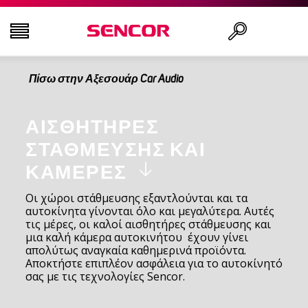
Πίσω στην Αξεσουάρ Car Audio
ΤΗΛΕΟΡΆΣΕΙΣ
Αναζήτηση..
ΕΙΚΌΝΑ & ΉΧΟΣ
ΑΙΣΘΗΤΉΡΕΣ
ΣΤΆΘΜΕΥΣΗΣ ΚΑΙ
ΟΙΚΙΑΚΌΣ ΕΞΟΠΛΙΣΜΌΣ
ΚΆΜΕΡΕΣ
Οι χώροι στάθμευσης εξαντλούνται και τα
ΝΟΙΚΟΚΥΡΙΌ
αυτοκίνητα γίνονται όλο και μεγαλύτερα. Αυτές
τις μέρες, οι καλοί αισθητήρες στάθμευσης και
μια καλή κάμερα αυτοκινήτου έχουν γίνει
ΥΓΕΊΑ ΚΑΙ ΟΜΟΡΦΙΆ
απολύτως αναγκαία καθημερινά προϊόντα.
Αποκτήστε επιπλέον ασφάλεια για το αυτοκίνητό
σας με τις τεχνολογίες Sencor.
ΕΊΔΗ ΓΡΑΦΕΊΟΥ ΚΑΙ ΚΑΛΏΔΙΑ