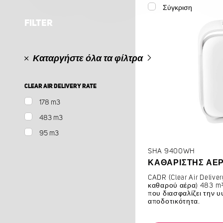
Σύγκριση
FILTER
Καταργήστε όλα τα φίλτρα
CLEAR AIR DELIVERY RATE
178 m3
483 m3
95 m3
SHA 9400WH
ΚΑΘΑΡΙΣΤΉΣ ΑΈ
CADR (Clear Air Deliv
καθαρού αέρα) 483 m³
που διασφαλίζει την 
αποδοτικότητα.