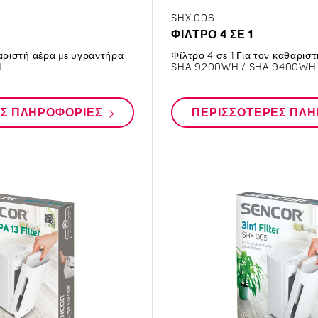
SHX 006
ΦΊΛΤΡΟ 4 ΣΕ 1
θαριστή αέρα με υγραντήρα
Φίλτρο 4 σε 1 Για τον καθαρι
H
SHA 9200WH / SHA 9400WH
ΕΣ ΠΛΗΡΟΦΟΡΊΕΣ
ΠΕΡΙΣΣΌΤΕΡΕΣ ΠΛ