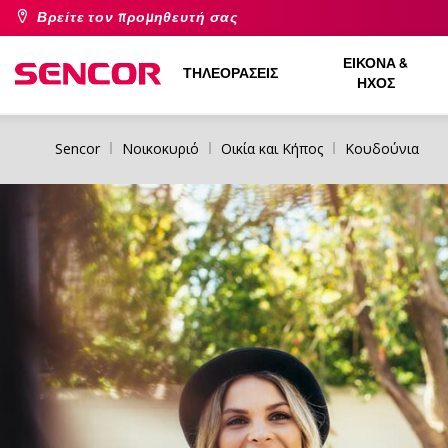
Βρείτε τον προμηθευτή σας
ΕΙΚΌΝΑ &
ΤΗΛΕΟΡΆΣΕΙΣ
ΉΧΟΣ
Sencor
Νοικοκυριό
Οικία και Κήπος
Κουδούνια