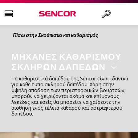
Πίσω στην Σκούπισμα και καθαρισμός
ΤΗΛΕΟΡΆΣΕΙΣ
Αναζήτηση..
ΕΙΚΌΝΑ & ΉΧΟΣ
ΜΗΧΑΝΈΣ ΚΑΘΑΡΙΣΜΟΎ
ΣΚΛΗΡΏΝ ΔΑΠΈΔΩΝ
ΟΙΚΙΑΚΌΣ ΕΞΟΠΛΙΣΜΌΣ
Τα καθαριστικά δαπέδου της Sencor είναι ιδανικά
για κάθε τύπο σκληρού δαπέδου. Χάρη στην
υψηλή απόδοση των περιστροφικών βουρτσών,
ΝΟΙΚΟΚΥΡΙΌ
μπορούν να χειρίζονται ακόμα και επίμονους
λεκέδες και εσείς θα μπορείτε να χαίρεστε την
αίσθηση ενός τέλεια καθαρού και αστραφτερού
ΥΓΕΊΑ ΚΑΙ ΟΜΟΡΦΙΆ
δαπέδου.
ΕΊΔΗ ΓΡΑΦΕΊΟΥ ΚΑΙ ΚΑΛΏΔΙΑ