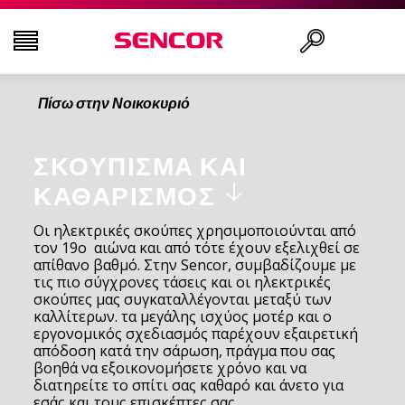
Πίσω στην Νοικοκυριό
ΤΗΛΕΟΡΆΣΕΙΣ
Αναζήτηση..
ΕΙΚΌΝΑ & ΉΧΟΣ
ΣΚΟΎΠΙΣΜΑ ΚΑΙ
ΚΑΘΑΡΙΣΜΌΣ
ΟΙΚΙΑΚΌΣ ΕΞΟΠΛΙΣΜΌΣ
Οι ηλεκτρικές σκούπες χρησιμοποιούνται από
τον 19ο αιώνα και από τότε έχουν εξελιχθεί σε
απίθανο βαθμό. Στην Sencor, συμβαδίζουμε με
ΝΟΙΚΟΚΥΡΙΌ
τις πιο σύγχρονες τάσεις και οι ηλεκτρικές
σκούπες μας συγκαταλλέγονται μεταξύ των
καλλίτερων. τα μεγάλης ισχύος μοτέρ και ο
ΥΓΕΊΑ ΚΑΙ ΟΜΟΡΦΙΆ
εργονομικός σχεδιασμός παρέχουν εξαιρετική
απόδοση κατά την σάρωση, πράγμα που σας
βοηθά να εξοικονομήσετε χρόνο και να
ΕΊΔΗ ΓΡΑΦΕΊΟΥ ΚΑΙ ΚΑΛΏΔΙΑ
διατηρείτε το σπίτι σας καθαρό και άνετο για
εσάς και τους επισκέπτες σας.