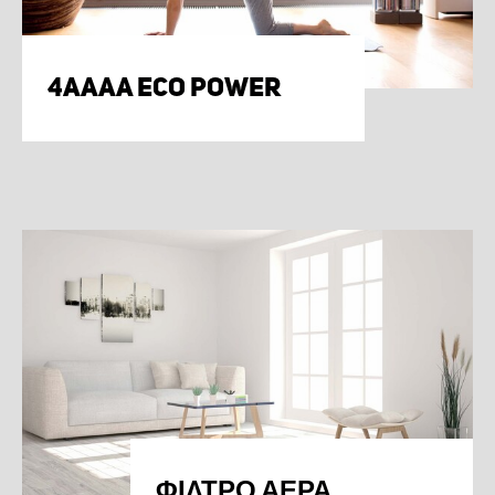
4AAAA ECO POWER
ΦΊΛΤΡΟ ΑΈΡΑ