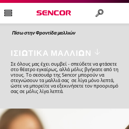
Πίσω στην Φροντίδα μαλλιών
ΤΗΛΕΟΡΆΣΕΙΣ
Αναζήτηση..
ΕΙΚΌΝΑ & ΉΧΟΣ
ΙΣΙΩΤΙΚΆ ΜΑΛΛΙΏΝ
Σε όλους μας έχει συμβεί - σπεύδετε να φτάσετε
στο θέατρο εγκαίρως, αλλά μόλις βγήκατε από τη
ΟΙΚΙΑΚΌΣ ΕΞΟΠΛΙΣΜΌΣ
ντους. Το σεσουάρ της Sencor μπορούν να
στεγνώσουν τα μαλλιά σας σε λίγα μόνο λεπτά,
ώστε να μπορείτε να εξεκινήσετε τον προορισμό
ΝΟΙΚΟΚΥΡΙΌ
σας σε μόλις λίγα λεπτά.
ΥΓΕΊΑ ΚΑΙ ΟΜΟΡΦΙΆ
ΕΊΔΗ ΓΡΑΦΕΊΟΥ ΚΑΙ ΚΑΛΏΔΙΑ