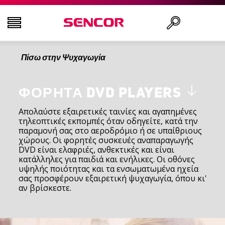
Πίσω στην Ψυχαγωγία
ΤΗΛΕΟΡΆΣΕΙΣ
Αναζήτηση..
ΕΙΚΌΝΑ & ΉΧΟΣ
ΦΟΡΗΤΆ DVD PLAYERS
Απολαύστε εξαιρετικές ταινίες και αγαπημένες
τηλεοπτικές εκπομπές όταν οδηγείτε, κατά την
ΟΙΚΙΑΚΌΣ ΕΞΟΠΛΙΣΜΌΣ
παραμονή σας στο αεροδρόμιο ή σε υπαίθριους
χώρους. Οι φορητές συσκευές αναπαραγωγής
DVD είναι ελαφριές, ανθεκτικές και είναι
ΝΟΙΚΟΚΥΡΙΌ
κατάλληλες για παιδιά και ενήλικες. Οι οθόνες
υψηλής ποιότητας και τα ενσωματωμένα ηχεία
σας προσφέρουν εξαιρετική ψυχαγωγία, όπου κι'
ΥΓΕΊΑ ΚΑΙ ΟΜΟΡΦΙΆ
αν βρίσκεστε.
ΕΊΔΗ ΓΡΑΦΕΊΟΥ ΚΑΙ ΚΑΛΏΔΙΑ