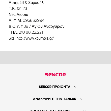
Αρτης 51 & Σαμουήλ
Τ.Κ. 131 23
Νέα Λιόσια
Α. Φ.Μ. 095662994
Δ.Ο.Υ. 1136 / Αγίων Αναργύρων
ΤΗΛ. 210 88.22.221
Site: http://www.koumbis.gr/
SENCOR ΠΡΟΪΟΝΤΑ
ΑΝΑΚΥΛΨΤΕ ΤΗΝ SENCOR