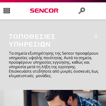
ΤΗΛΕΟΡΆΣΕΙΣ
Αναζήτηση..
ΤΟΠΟΘΕΣΊΕΣ
ΕΙΚΌΝΑ & ΉΧΟΣ
ΥΠΗΡΕΣΙΏΝ
Τα σημεία εξυπηρέτησης της Sencor προσφέρουν
ΟΙΚΙΑΚΌΣ ΕΞΟΠΛΙΣΜΌΣ
υπηρεσίες υψηλής ποιότητας. Αυτά τα σημεία,
προσφέρουν υπηρεσίες εγγύησης, καθώς και
υπηρεσία μετά τη λήξη της εγγύησης.
Επισκευάστε οτιδήποτε από μικρές συσκευές έως
ΝΟΙΚΟΚΥΡΙΌ
κλιματιστικές μονάδες.
ΥΓΕΊΑ ΚΑΙ ΟΜΟΡΦΙΆ
ΕΊΔΗ ΓΡΑΦΕΊΟΥ ΚΑΙ ΚΑΛΏΔΙΑ