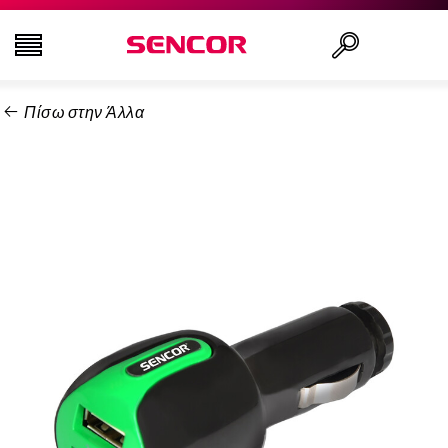
Πίσω στην Άλλα
ΤΗΛΕΟΡΆΣΕΙΣ
Αναζήτηση..
ΕΙΚΌΝΑ & ΉΧΟΣ
ΟΙΚΙΑΚΌΣ ΕΞΟΠΛΙΣΜΌΣ
ΝΟΙΚΟΚΥΡΙΌ
ΥΓΕΊΑ ΚΑΙ ΟΜΟΡΦΙΆ
ΕΊΔΗ ΓΡΑΦΕΊΟΥ ΚΑΙ ΚΑΛΏΔΙΑ