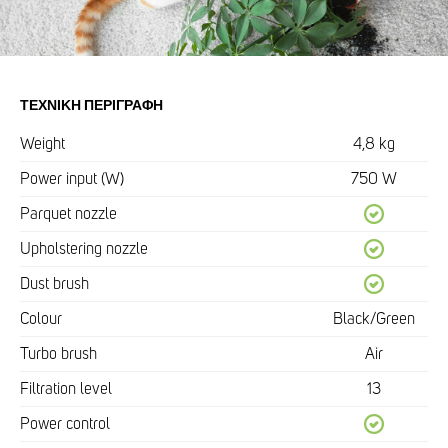
ΤΕΧΝΙΚΉ ΠΕΡΙΓΡΑΦΉ
Weight
4,8 kg
Power input (W)
750 W
Parquet nozzle
Upholstering nozzle
Dust brush
Colour
Black/Green
Turbo brush
Air
Filtration level
13
Power control