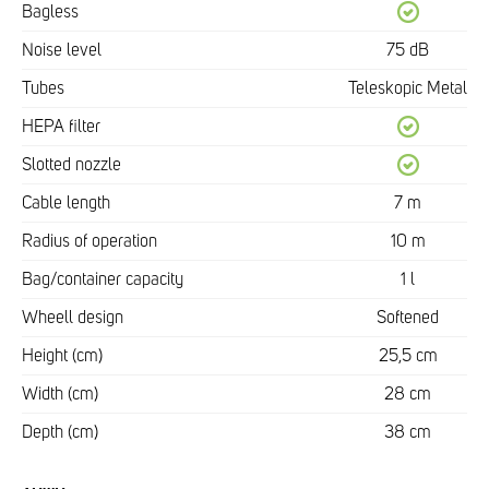
Bagless
Noise level
75 dB
Tubes
Teleskopic Metal
HEPA filter
Slotted nozzle
Cable length
7 m
Radius of operation
10 m
Bag/container capacity
1 l
Wheell design
Softened
Height (cm)
25,5 cm
Width (cm)
28 cm
Depth (cm)
38 cm