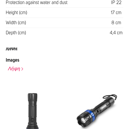
Protection against water and dust
IP 22
Height (cm)
17 cm
Width (cm)
8 cm
Depth (cm)
4,4 cm
ΛΉΨΗ
Images
Λήψη