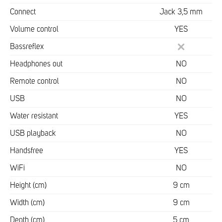
Connect
Jack 3,5 mm
Volume control
YES
Bassreflex
Headphones out
NO
Remote control
NO
USB
NO
Water resistant
YES
USB playback
NO
Handsfree
YES
WiFi
NO
Height (cm)
9 cm
Width (cm)
9 cm
Depth (cm)
5 cm