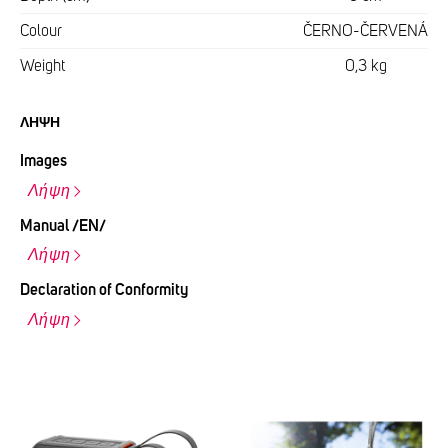
Colour
ČERNO-ČERVENÁ
Weight
0,3 kg
ΛΉΨΗ
Images
Λήψη
Manual /EN/
Λήψη
Declaration of Conformity
Λήψη