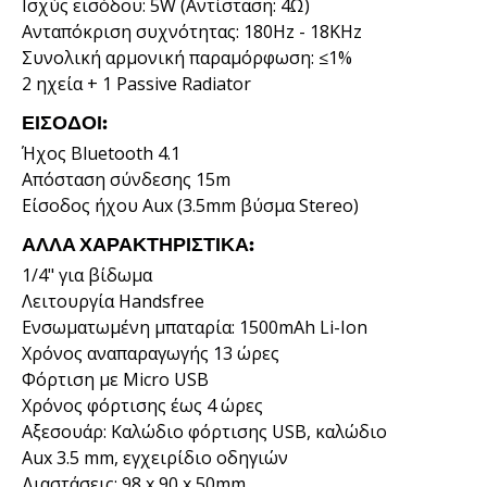
Ισχύς εισόδου: 5W (Αντίσταση: 4Ω)
Ανταπόκριση συχνότητας: 180Hz - 18KHz
Συνολική αρμονική παραμόρφωση: ≤1%
2 ηχεία + 1 Passive Radiator
ΕΊΣΟΔΟΙ:
Ήχος Bluetooth 4.1
Απόσταση σύνδεσης 15m
Είσοδος ήχου Aux (3.5mm βύσμα Stereo)
ΆΛΛΑ ΧΑΡΑΚΤΗΡΙΣΤΙΚΆ:
1/4" για βίδωμα
Λειτουργία Handsfree
Ενσωματωμένη μπαταρία: 1500mAh Li-Ion
Χρόνος αναπαραγωγής 13 ώρες
Φόρτιση με Micro USB
Χρόνος φόρτισης έως 4 ώρες
Αξεσουάρ: Καλώδιο φόρτισης USB, καλώδιο
Aux 3.5 mm, εγχειρίδιο οδηγιών
Διαστάσεις: 98 x 90 x 50mm