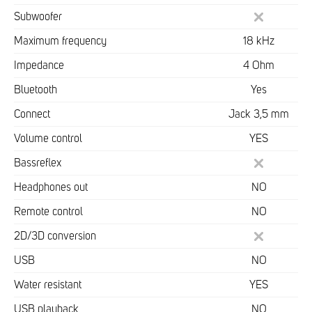
Subwoofer
Maximum frequency
18 kHz
Impedance
4 Ohm
Bluetooth
Yes
Connect
Jack 3,5 mm
Volume control
YES
Bassreflex
Headphones out
NO
Remote control
NO
2D/3D conversion
USB
NO
Water resistant
YES
USB playback
NO