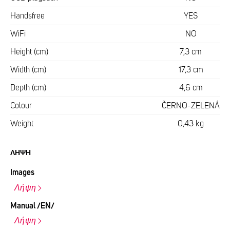
Handsfree
YES
WiFi
NO
Height (cm)
7,3 cm
Width (cm)
17,3 cm
Depth (cm)
4,6 cm
Colour
ČERNO-ZELENÁ
Weight
0,43 kg
ΛΉΨΗ
Images
Λήψη
Manual /EN/
Λήψη