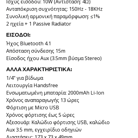
Ισχύς εισόδου: 10W (Αντίσταση: 4Ω)
Ανταπόκριση συχνότητας: 150Hz - 18KHz
Συνολική αρμονική παραμόρφωση: ≤1%
2 ηχεία + 1 Passive Radiator
ΕΊΣΟΔΟΙ:
Ήχος Bluetooth 4.1
Απόσταση σύνδεσης 15m
Είσοδος ήχου Aux (3.5mm βύσμα Stereo)
ΆΛΛΑ ΧΑΡΑΚΤΗΡΙΣΤΙΚΆ:
1/4" για βίδωμα
Λειτουργία Handsfree
Ενσωματωμένη μπαταρία: 2000mAh Li-Ion
Χρόνος αναπαραγωγής 13 ώρες
Φόρτιση με Micro USB
Χρόνος φόρτισης έως 5 ώρες
Αξεσουάρ: Καλώδιο φόρτισης USB, καλώδιο
Aux 3.5 mm, εγχειρίδιο οδηγιών
Διαστάσεις: 173 x 73 x 49mm