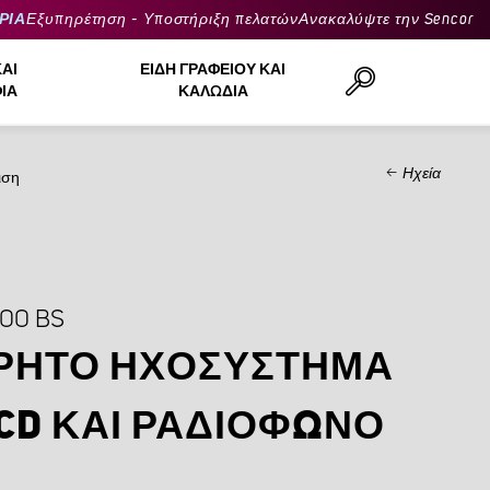
ΡΙΑ
Εξυπηρέτηση - Υποστήριξη πελατών
Ανακαλύψτε την Sencor
ΚΑΙ
ΕΊΔΗ ΓΡΑΦΕΊΟΥ ΚΑΙ
ΙΆ
ΚΑΛΏΔΙΑ
Ηχεία
ιση
Αναζήτηση..
00 BS
ΡΗΤΌ ΗΧΟΣΎΣΤΗΜΑ
CD ΚΑΙ ΡΑΔΙΌΦΩΝΟ