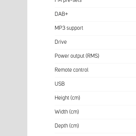
FM pre-sets
DAB+
MP3 support
Drive
Power output (RMS)
Remote control
USB
Height (cm)
Width (cm)
Depth (cm)