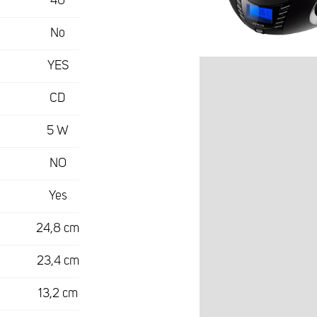
40
No
YES
CD
5 W
NO
Yes
24,8 cm
23,4 cm
13,2 cm