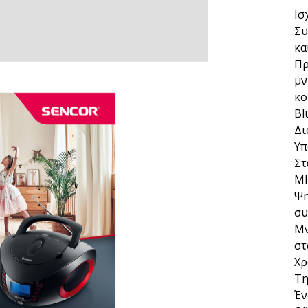
Ισ
Συ
κα
Πρ
μν
κο
Bl
Δι
Υπ
Στ
M
Ψη
συ
Μν
στ
Χρ
Τη
Έν