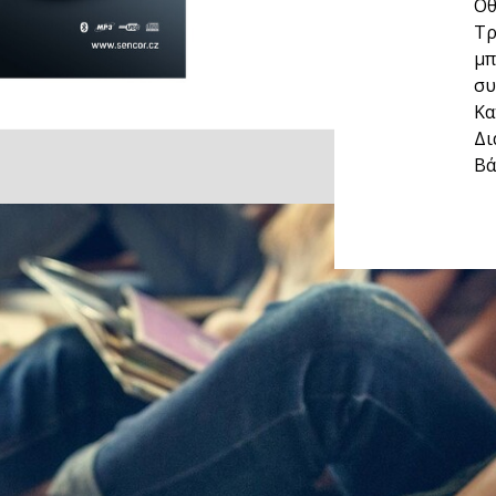
Οθ
Τρ
μπ
συ
Κα
Δι
Βά