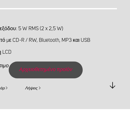
εξόδου: 5 W RMS (2 x 2,5 W)
τό με CD-R / RW, Bluetooth, MP3 και USB
η LCD
σιμο
Αρχειοθετημένο προϊόν
υάρ
Λήψεις