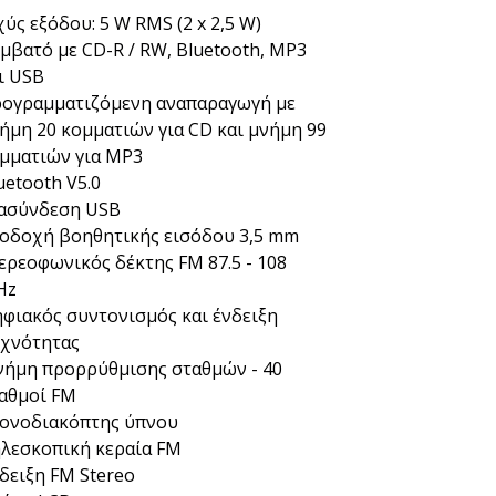
χύς εξόδου: 5 W RMS (2 x 2,5 W)
μβατό με CD-R / RW, Bluetooth, MP3
ι USB
ογραμματιζόμενη αναπαραγωγή με
ήμη 20 κομματιών για CD και μνήμη 99
μματιών για MP3
uetooth V5.0
ασύνδεση USB
οδοχή βοηθητικής εισόδου 3,5 mm
ερεοφωνικός δέκτης FM 87.5 - 108
Hz
φιακός συντονισμός και ένδειξη
χνότητας
ήμη προρρύθμισης σταθμών - 40
αθμοί FM
ονοδιακόπτης ύπνου
λεσκοπική κεραία FM
δειξη FM Stereo