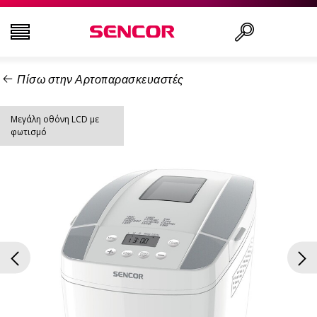
Πίσω στην Αρτοπαρασκευαστές
ΤΗΛΕΟΡΆΣΕΙΣ
Αναζήτηση..
Μεγάλη οθόνη LCD με
ΕΙΚΌΝΑ & ΉΧΟΣ
φωτισμό
ΟΙΚΙΑΚΌΣ ΕΞΟΠΛΙΣΜΌΣ
ΝΟΙΚΟΚΥΡΙΌ
ΥΓΕΊΑ ΚΑΙ ΟΜΟΡΦΙΆ
ΕΊΔΗ ΓΡΑΦΕΊΟΥ ΚΑΙ ΚΑΛΏΔΙΑ