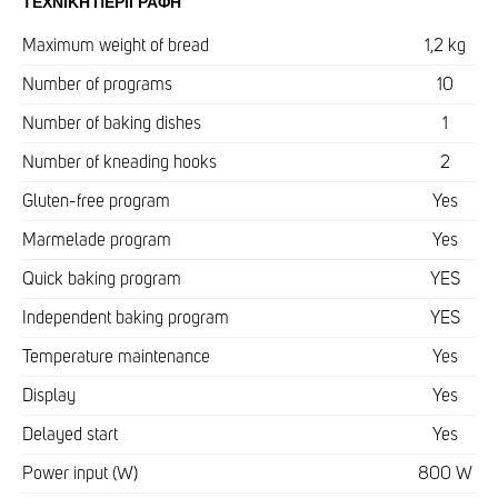
ΤΕΧΝΙΚΉ ΠΕΡΙΓΡΑΦΉ
Maximum weight of bread
1,2 kg
Number of programs
10
Number of baking dishes
1
Number of kneading hooks
2
Gluten-free program
Yes
Marmelade program
Yes
Quick baking program
YES
Independent baking program
YES
Temperature maintenance
Yes
Display
Yes
Delayed start
Yes
Power input (W)
800 W