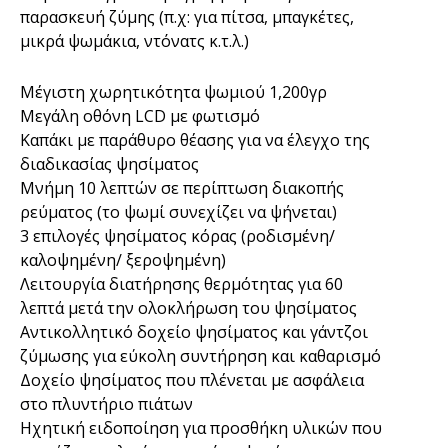
παρασκευή ζύμης (π.χ: για πίτσα, μπαγκέτες,
μικρά ψωμάκια, ντόνατς κ.τ.λ.)
Μέγιστη χωρητικότητα ψωμιού 1,200γρ
Μεγάλη οθόνη LCD με φωτισμό
Kαπάκι με παράθυρο θέασης για να έλεγχο της
διαδικασίας ψησίματος
Μνήμη 10 λεπτών σε περίπτωση διακοπής
ρεύματος (το ψωμί συνεχίζει να ψήνεται)
3 επιλογές ψησίματος κόρας (ροδισμένη/
καλοψημένη/ ξεροψημένη)
Λειτουργία διατήρησης θερμότητας για 60
λεπτά μετά την ολοκλήρωση του ψησίματος
Αντικολλητικό δοχείο ψησίματος και γάντζοι
ζύμωσης για εύκολη συντήρηση και καθαρισμό
Δοχείο ψησίματος που πλένεται με ασφάλεια
στο πλυντήριο πιάτων
Ηχητική ειδοποίηση για προσθήκη υλικών που