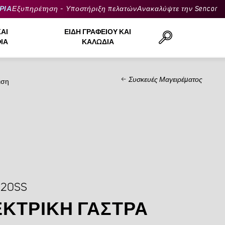
ΡΙΑ
Εξυπηρέτηση - Υποστήριξη πελατών
Ανακαλύψτε την Sencor
ΚΑΙ
ΕΊΔΗ ΓΡΑΦΕΊΟΥ ΚΑΙ
ΙΆ
ΚΑΛΏΔΙΑ
Συσκευές Μαγειρέματος
ιση
Αναζήτηση..
520SS
ΚΤΡΙΚΉ ΓΆΣΤΡΑ