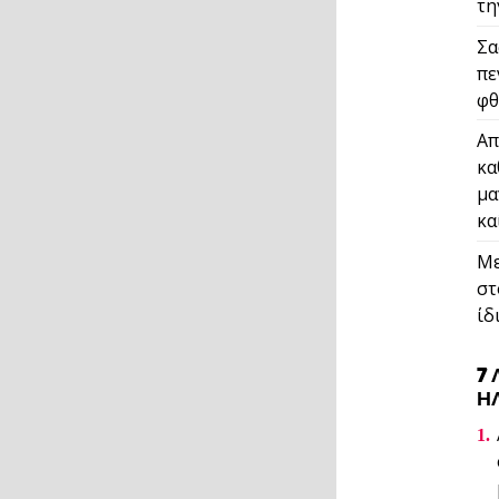
τη
Σα
πε
φθ
Απ
κα
μα
κα
Με
στ
ίδ
7
Η