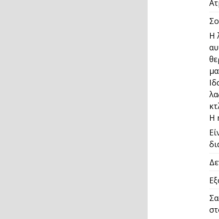
Ατ
Σο
Η 
αυ
θε
μα
Ιδ
λα
κτ
Η 
Εί
δι
Δε
Εξ
Σα
στ