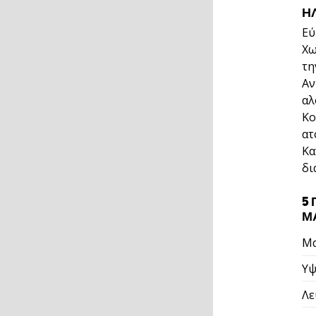
Η
Εύ
Χω
τη
Αν
αλ
Κο
ατ
Κα
δι
5
Μ
Μα
Υψ
Λε