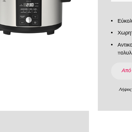
Εύκολ
Χωρητι
Αντικο
πολυλ
Από
Λήψεις