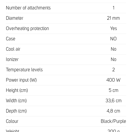
Number of attachments
1
Diameter
21 mm
Overheating protection
Yes
Case
NO
Cool air
No
Ionizer
No
Temperature levels
2
Power input (W)
400 W
Height (cm)
5 cm
Width (cm)
33,6 cm
Depth (cm)
4,8 cm
Colour
Black/Purple
Weight
200 g