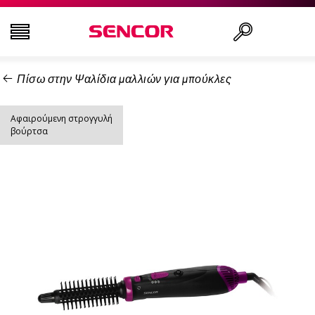
Πίσω στην Ψαλίδια μαλλιών για μπούκλες
ΤΗΛΕΟΡΆΣΕΙΣ
Αναζήτηση..
Αφαιρούμενη στρογγυλή
ΕΙΚΌΝΑ & ΉΧΟΣ
βούρτσα
ΟΙΚΙΑΚΌΣ ΕΞΟΠΛΙΣΜΌΣ
ΝΟΙΚΟΚΥΡΙΌ
ΥΓΕΊΑ ΚΑΙ ΟΜΟΡΦΙΆ
ΕΊΔΗ ΓΡΑΦΕΊΟΥ ΚΑΙ ΚΑΛΏΔΙΑ