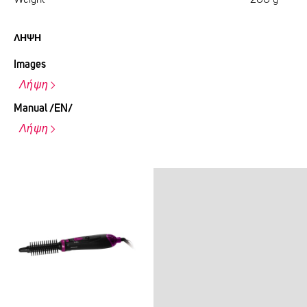
ΛΉΨΗ
Images
Λήψη
Manual /EN/
Λήψη