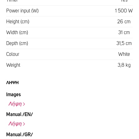
Power input (W)
1 500 W
Height (cm)
26 cm
Width (cm)
31 cm
Depth (cm)
31,5 cm
Colour
White
Weight
3,8 kg
ΛΉΨΗ
Images
Λήψη
Manual /EN/
Λήψη
Manual /GR/