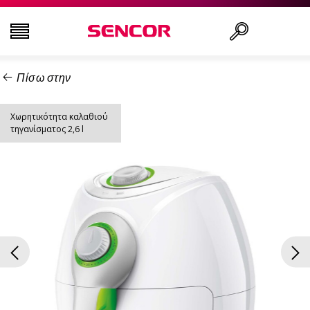
Πίσω στην
ΤΗΛΕΟΡΆΣΕΙΣ
Αναζήτηση..
Χωρητικότητα καλαθιού
ΕΙΚΌΝΑ & ΉΧΟΣ
τηγανίσματος 2,6 l
ΟΙΚΙΑΚΌΣ ΕΞΟΠΛΙΣΜΌΣ
ΝΟΙΚΟΚΥΡΙΌ
ΥΓΕΊΑ ΚΑΙ ΟΜΟΡΦΙΆ
ΕΊΔΗ ΓΡΑΦΕΊΟΥ ΚΑΙ ΚΑΛΏΔΙΑ