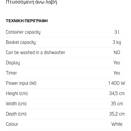
Πτυσσόμενη άνω λαβή
ΤΕΧΝΙΚΉ ΠΕΡΙΓΡΑΦΉ
Container capacity
3 l
Basket capacity
3 kg
Can be washed in a dishwasher
NO
Display
Yes
Timer
Yes
Power input (W)
1 400 W
Height (cm)
34,5 cm
Width (cm)
35 cm
Depth (cm)
35,2 cm
Colour
White