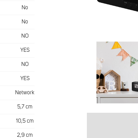
No
No
NO
YES
NO
YES
Network
5,7 cm
10,5 cm
2,9 cm