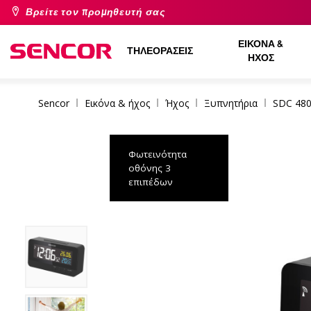
Βρείτε τον προμηθευτή σας
ΕΙΚΌΝΑ &
ΤΗΛΕΟΡΆΣΕΙΣ
ΉΧΟΣ
Sencor
Εικόνα & ήχος
Ήχος
Ξυπνητήρια
SDC 480
Φωτεινότητα
οθόνης 3
επιπέδων