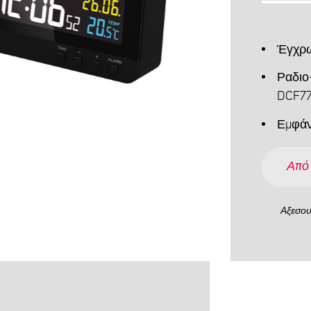
Έγχρωμ
Ραδιο
DCF7
Εμφάν
Από
Αξεσο