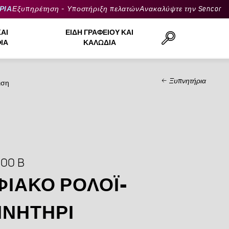
ΡΙΑ
Εξυπηρέτηση - Υποστήριξη πελατών
Ανακαλύψτε την Sencor
ΚΑΙ
ΕΊΔΗ ΓΡΑΦΕΊΟΥ ΚΑΙ
ΙΆ
ΚΑΛΏΔΙΑ
Ξυπνητήρια
ιση
Αναζήτηση..
00 B
ΙΑΚΌ ΡΟΛΌΙ-
ΠΝΗΤΉΡΙ