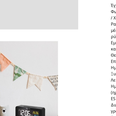
Έγ
Φω
/ 
Ρα
μέ
ρύ
Εμ
κα
Θε
Επ
Ημ
Ξυ
Λε
Ημ
(η
ES
Δυ
γρ