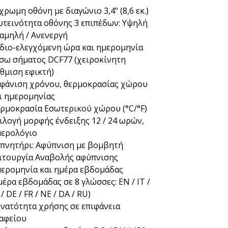
χρωμη οθόνη με διαγώνιο 3,4" (8,6 εκ.)
τεινότητα οθόνης 3 επιπέδων: Υψηλή
Χαμηλή / Ανενεργή
διο-ελεγχόμενη ώρα και ημερομηνία
σω σήματος DCF77 (χειροκίνητη
θμιση εφικτή)
φάνιση χρόνου, θερμοκρασίας χώρου
ι ημερομηνίας
ρμοκρασία Εσωτερικού χώρου (°C/°F)
ιλογή μορφής ένδειξης 12 / 24 ωρών,
ερολόγιο
πνητήρι: Αφύπνιση με βομβητή
ιτουργία Αναβολής αφύπνισης
ερομηνία και ημέρα εβδομάδας
μέρα εβδομάδας σε 8 γλώσσες: EN / IT /
 / DE / FR / NE / DA / RU)
νατότητα χρήσης σε επιφάνεια
αφείου