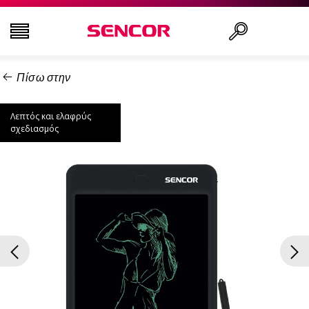
Πίσω στην
ΤΗΛΕΟΡΆΣΕΙΣ
Αναζήτηση..
Λεπτός και ελαφρύς
ΕΙΚΌΝΑ & ΉΧΟΣ
σχεδιασμός
ΟΙΚΙΑΚΌΣ ΕΞΟΠΛΙΣΜΌΣ
ΝΟΙΚΟΚΥΡΙΌ
ΥΓΕΊΑ ΚΑΙ ΟΜΟΡΦΙΆ
ΕΊΔΗ ΓΡΑΦΕΊΟΥ ΚΑΙ ΚΑΛΏΔΙΑ