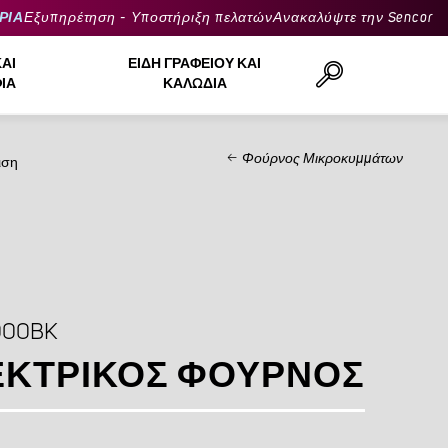
ΡΙΑ
Εξυπηρέτηση - Υποστήριξη πελατών
Ανακαλύψτε την Sencor
ΚΑΙ
ΕΊΔΗ ΓΡΑΦΕΊΟΥ ΚΑΙ
ΙΆ
ΚΑΛΏΔΙΑ
Φούρνος Μικροκυμμάτων
ιση
Αναζήτηση..
000BK
ΕΚΤΡΙΚΌΣ ΦΟΎΡΝΟΣ