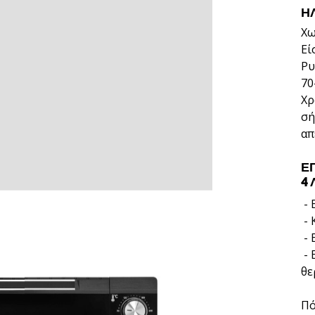
Η
Χω
Εί
Ρυ
70
Χρ
σή
απ
Ε
4
- 
- 
- 
- 
θε
Πό