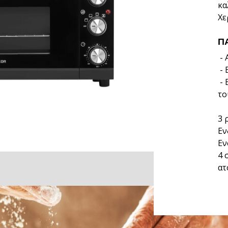
κα
Χε
Π
- 
- 
- 
το
3 
Εν
Εν
4 
ατ