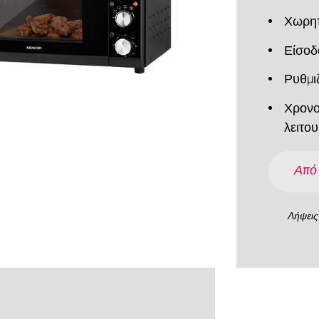
Χωρητ
Είσοδ
Ρυθμι
Χρονο
λειτο
Από
Λήψεις