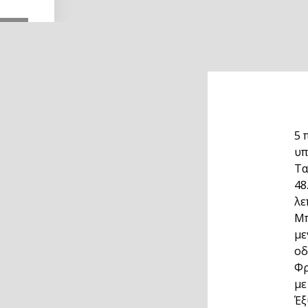
5 
υπ
Τα
48
λε
Μπ
με
οδ
Φρ
με
Έξ