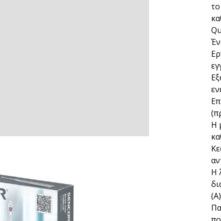
το
κα
Qu
Έν
Ερ
εγ
Εξ
εν
Επ
(π
Η 
κα
Κε
αν
Η 
δι
(A)
Πα
πο