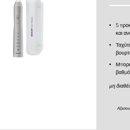
5 προ
και α
Ταχύτ
βουρτ
Μπορε
βαθμό
μη διαθέ
Αξεσο