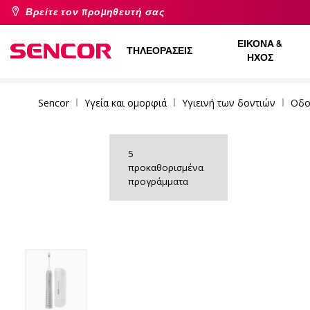
Βρείτε τον προμηθευτή σας
ΕΙΚΌΝΑ &
ΤΗΛΕΟΡΆΣΕΙΣ
ΉΧΟΣ
Sencor
Υγεία και ομορφιά
Υγιεινή των δοντιών
Οδο
5
προκαθορισμένα
προγράμματα