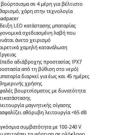
 βούρτσισμα σε 4 μέρη για βέλτιστο
θαρισμό, χάρη στην τεχνολογία
adpacer
δειξη LED κατάστασης μπαταρίας
γονομικά σχεδιασμένη λαβή που
γυάται άνετο χειρισμό
αιρετικά χαμηλή κατανάλωση
έργειας
ίπεδο αδιάβροχης προστασίας IPX7
ροστασία από τη βύθιση στο νερό)
μπαταρία διαρκεί για έως και 45 ημέρες
θημερινής χρήσης
φαλές βουρτσίσματος με δυνατότητα
τικατάστασης
λειτουργία μαγνητικής σίγασης
ασφαλίζει αθόρυβη λειτουργία <65 dB
γκόσμια συμβατότητα με 100-240 V
υ επιτρέπει τη φόρτιση σε ολόκληρο