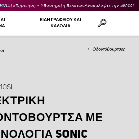
ΡΙΑ
Εξυπηρέτηση - Υποστήριξη πελατών
Ανακαλύψτε την Sencor
ΚΑΙ
ΕΊΔΗ ΓΡΑΦΕΊΟΥ ΚΑΙ
ΙΆ
ΚΑΛΏΔΙΑ
Οδοντόβουρτσες
ιση
Αναζήτηση..
10SL
ΕΚΤΡΙΚΉ
ΟΝΤΌΒΟΥΡΤΣΑ ΜΕ
ΝΟΛΟΓΊΑ SONIC