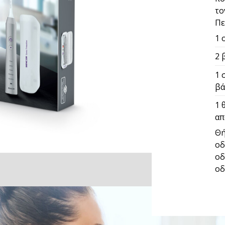
το
Πε
1 
2 
1 
βά
1 
απ
Θή
οδ
οδ
οδ