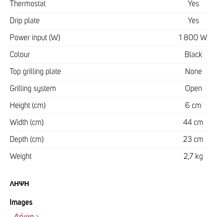
Thermostat
Yes
Drip plate
Yes
Power input (W)
1 800 W
Colour
Black
Top grilling plate
None
Grilling system
Open
Height (cm)
6 cm
Width (cm)
44 cm
Depth (cm)
23 cm
Weight
2,7 kg
ΛΉΨΗ
Images