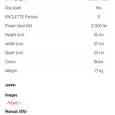
Drip plate
Yes
RACLETTE Pansies
0
Power input (W)
2 000 W
Height (cm)
18 cm
Width (cm)
37 cm
Depth (cm)
33 cm
Colour
Black
Weight
7,1 kg
ΛΉΨΗ
Images
Λήψη
Manual /EN/