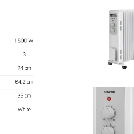
1 500 W
3
24 cm
64,2 cm
35 cm
White