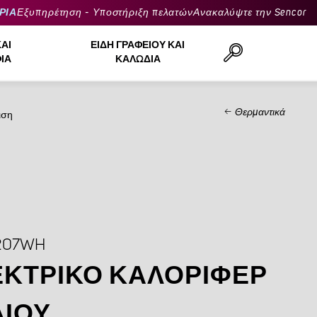
ΡΙΑ
Εξυπηρέτηση - Υποστήριξη πελατών
Ανακαλύψτε την Sencor
ΚΑΙ
ΕΊΔΗ ΓΡΑΦΕΊΟΥ ΚΑΙ
ΙΆ
ΚΑΛΏΔΙΑ
Θερμαντικά
ιση
Αναζήτηση..
207WH
ΚΤΡΙΚΌ ΚΑΛΟΡΙΦΈΡ
ΔΙΟΎ