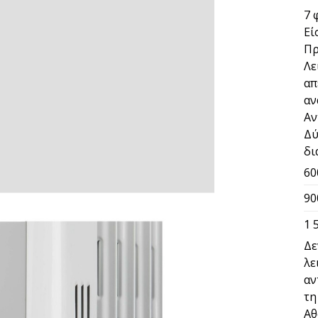
7 
Εί
Πρ
Λε
απ
αν
Αν
Δύ
δι
60
90
1 
Δε
λε
αν
τη
Αθ