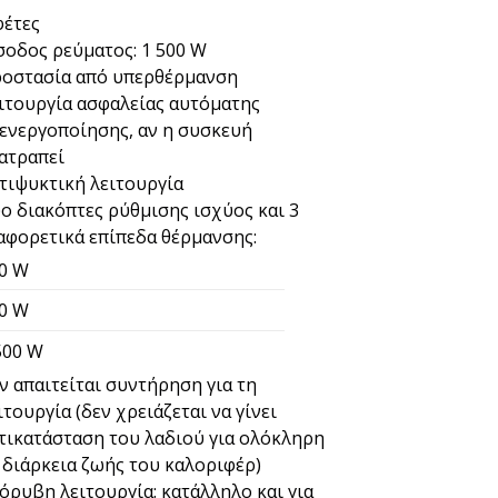
φέτες
σοδος ρεύματος: 1 500 W
οστασία από υπερθέρμανση
ιτουργία ασφαλείας αυτόματης
ενεργοποίησης, αν η συσκευή
ατραπεί
τιψυκτική λειτουργία
ο διακόπτες ρύθμισης ισχύος και 3
αφορετικά επίπεδα θέρμανσης:
0 W
0 W
500 W
ν απαιτείται συντήρηση για τη
ιτουργία (δεν χρειάζεται να γίνει
τικατάσταση του λαδιού για ολόκληρη
 διάρκεια ζωής του καλοριφέρ)
όρυβη λειτουργία: κατάλληλο και για