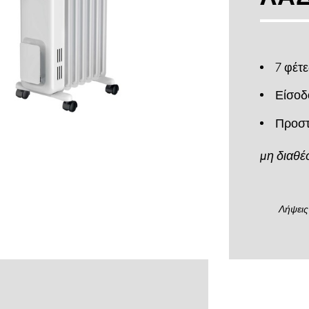
7 φέτε
Είσοδ
Προστ
μη διαθέ
Λήψεις