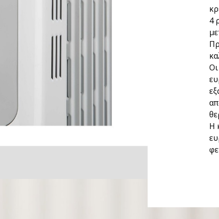
κρ
4 
με
Πρ
κα
Οι
ευ
εξ
απ
θε
Η 
ευ
φε