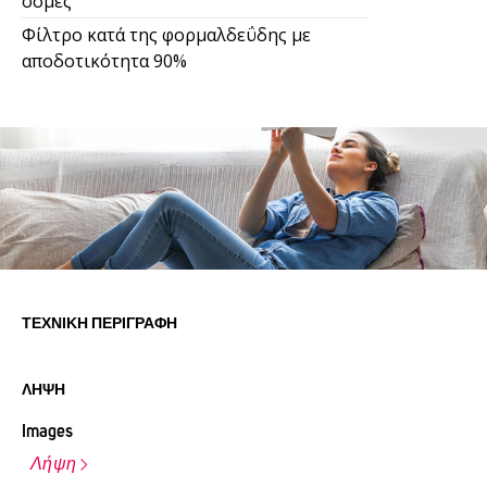
οσμές
Φίλτρο κατά της φορμαλδεΰδης με
αποδοτικότητα 90%
ΤΕΧΝΙΚΉ ΠΕΡΙΓΡΑΦΉ
ΛΉΨΗ
Images
Λήψη