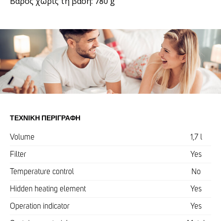
Βάρος χωρίς τη βάση: 780 g
ΤΕΧΝΙΚΉ ΠΕΡΙΓΡΑΦΉ
Volume
1,7 l
Filter
Yes
Temperature control
No
Hidden heating element
Yes
Operation indicator
Yes