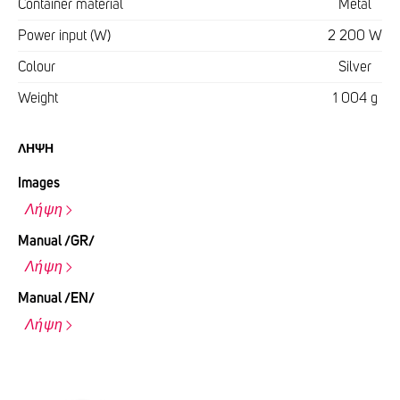
Container material
Metal
Power input (W)
2 200 W
Colour
Silver
Weight
1 004 g
ΛΉΨΗ
Images
Λήψη
Manual /GR/
Λήψη
Manual /EN/
Λήψη