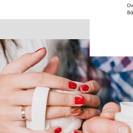
Ον
Βά