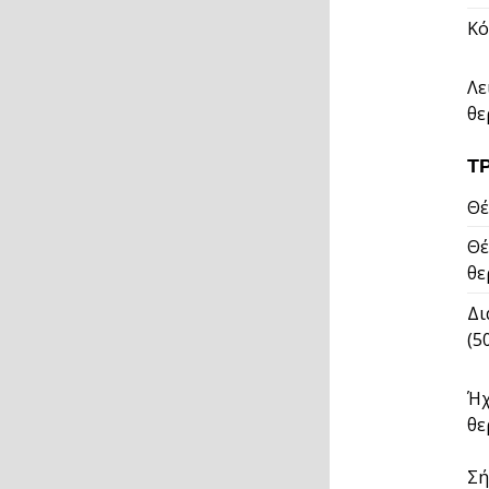
Κό
Λε
θε
Τ
Θέ
Θέ
θε
Δι
(5
Ήχ
θε
Σή