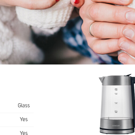
Glass
Yes
Yes