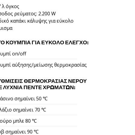
7 λ όγκος
σοδος ρεύματος: 2.200 W
δικό καπάκι κάλυψης για εύκολο
μισμα
ΎΟ ΚΟΥΜΠΙΆ ΓΙΑ ΕΎΚΟΛΟ ΈΛΕΓΧΟ:
υμπί on/οff
υμπί αύξησης/μείωσης θερμοκρασίας
ΥΘΜΊΣΕΙΣ ΘΕΡΜΟΚΡΑΣΊΑΣ ΝΕΡΟΎ
Ε ΛΥΧΝΊΑ ΠΈΝΤΕ ΧΡΩΜΆΤΩΝ:
άσινο σημαίνει 50 ℃
λάζιο σημαίνει 70 ℃
ούρο μπλε 80 ℃
β σημαίνει 90 ℃