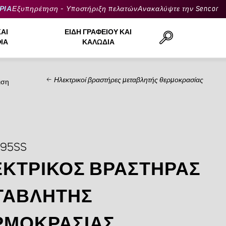
ΡΙΑ
Εξυπηρέτηση - Υποστήριξη πελατών
Ανακαλύψτε την Sencor
ΚΑΙ
ΕΊΔΗ ΓΡΑΦΕΊΟΥ ΚΑΙ
ΙΆ
ΚΑΛΏΔΙΑ
Ηλεκτρικοί βραστήρες μεταβλητής θερμοκρασίας
ιση
Αναζήτηση..
795SS
ΚΤΡΙΚΌΣ ΒΡΑΣΤΉΡΑΣ
ΤΑΒΛΗΤΉΣ
ΡΜΟΚΡΑΣΊΑΣ