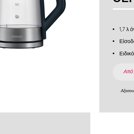
1,7 λ 
Είσοδ
Ειδικ
Από
Αξεσο