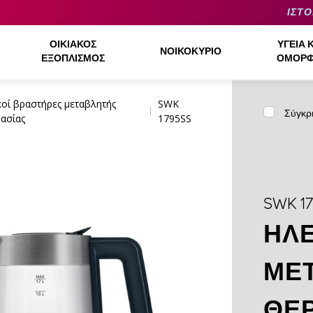
ΙΣΤΟ
ΟΙΚΙΑΚΌΣ
ΥΓΕΊΑ 
ΝΟΙΚΟΚΥΡΙΌ
ΕΞΟΠΛΙΣΜΌΣ
ΟΜΟΡΦ
κοί βραστήρες μεταβλητής
SWK
Σύγκρ
ασίας
1795SS
SWK 1
ΗΛΕ
ΜΕ
ΘΕ