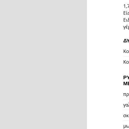
1,
Εί
Ει
γέ
Δ
Κο
Κο
Ρ
Μ
πρ
γα
σκ
μω