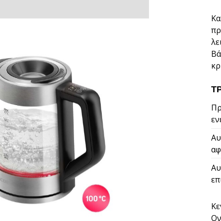
Κα
πρ
λε
Βά
κρ
Τ
Πρ
εν
Αυ
αφ
Αυ
επ
Κε
Ον