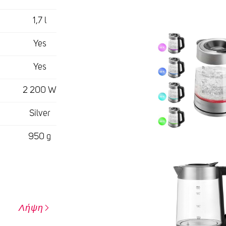
1,7 l
Yes
Yes
2 200 W
Silver
950 g
Λήψη