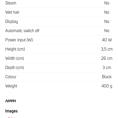
Steam
No
Wet hair
No
Display
No
Automatic switch off
No
Power input (W)
40 W
Height (cm)
3,5 cm
Width (cm)
26 cm
Depth (cm)
3 cm
Colour
Black
Weight
400 g
ΛΉΨΗ
Images