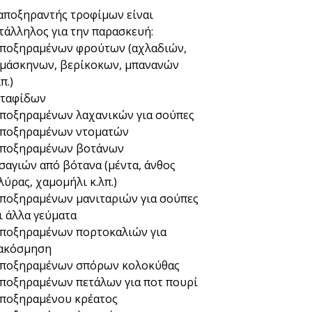
αποξηραντής τροφίμων είναι
τάλληλος για την παρασκευή:
αποξηραμένων φρούτων (αχλαδιών,
μάσκηνων, βερίκοκων, μπανανών
π.)
σταφίδων
αποξηραμένων λαχανικών για σούπες
αποξηραμένων ντοματών
αποξηραμένων βοτάνων
τσαγιών από βότανα (μέντα, άνθος
λύρας, χαμομήλι κ.λπ.)
αποξηραμένων μανιταριών για σούπες
ι άλλα γεύματα
αποξηραμένων πορτοκαλιών για
ακόσμηση
αποξηραμένων σπόρων κολοκύθας
αποξηραμένων πετάλων για ποτ πουρί
αποξηραμένου κρέατος