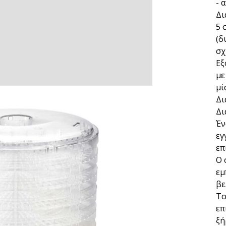
- 
Δι
5 
(δ
σχ
Εξ
με
μί
Δι
Δι
Έν
εγ
επ
Ο 
εμ
βε
Το
επ
ξή