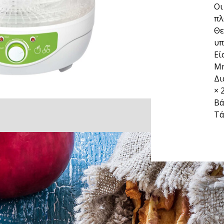
Οι
πλ
Θε
υπ
Εί
Μή
Δι
× 
Βά
Τά