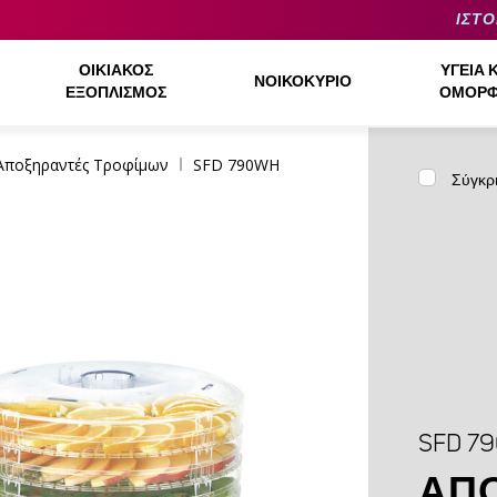
ΙΣΤΟ
ΟΙΚΙΑΚΌΣ
ΥΓΕΊΑ 
ΝΟΙΚΟΚΥΡΙΌ
ΕΞΟΠΛΙΣΜΌΣ
ΟΜΟΡΦ
Αποξηραντές Τροφίμων
SFD 790WH
Σύγκρ
SFD 7
ΑΠ