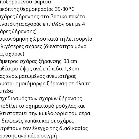
αποξηραμένου ψαριού
ακόπτης θερμοκρασίας 35-80 °C
σχάρες ξήρανσης στο βασικό πακέτο
υνατότητα αγοράς επιπλέον σετ με 4
άρες ξήρανσης)
οικονόμηση χώρου κατά τη λειτουργία
 λιγότερες σχάρες (δυνατότητα μόνο
ας σχάρας)
άμετρος σχάρας ξήρανσης: 33 cm
αθέσιμο ύψος ανά επίπεδο: 1,3 cm
ας ενσωματωμένος ανεμιστήρας
γυάται ομοιόμορφη ξήρανση σε όλα τα
ίπεδα.
σχεδιασμός των σχαρών ξήρανσης
ποδίζει το σχηματισμό μούχλας και
λτιστοποιεί την κυκλοφορία του αέρα
 διαφανές καπάκι και οι σχάρες
ιτρέπουν τον έλεγχο της διαδικασίας
ρανσης ανά πάσα στιγμή.