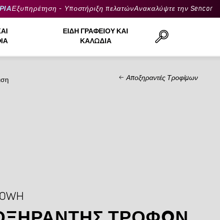
ΡΙΑ
Εξυπηρέτηση - Υποστήριξη πελατών
Ανακαλύψτε την Sencor
ΚΑΙ
ΕΊΔΗ ΓΡΑΦΕΊΟΥ ΚΑΙ
ΙΆ
ΚΑΛΏΔΙΑ
Αποξηραντές Τροφίμων
ιση
Αναζήτηση..
90WH
ΟΞΗΡΑΝΤΉΣ ΤΡΟΦΏΝ