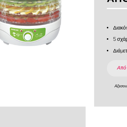
Διακό
5 σχά
Διάμε
Από
Αξεσο