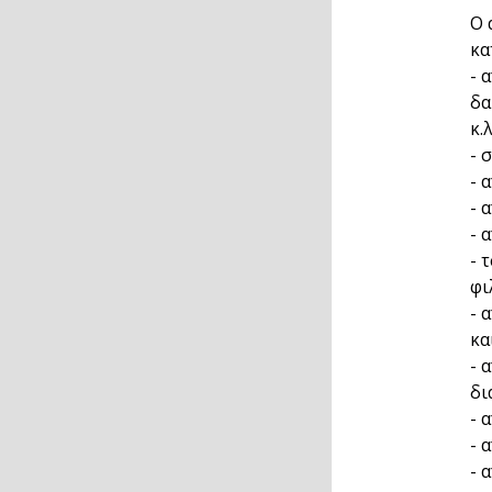
Ο 
κα
- 
δα
κ.λ
- 
- 
- 
- 
- 
φι
- 
κα
- 
δι
- 
- 
- 