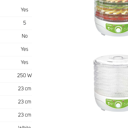
Yes
5
No
Yes
Yes
250 W
23 cm
23 cm
23 cm