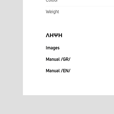
Colour
Weight
ΛΉΨΗ
Images
Manual /GR/
Manual /EN/