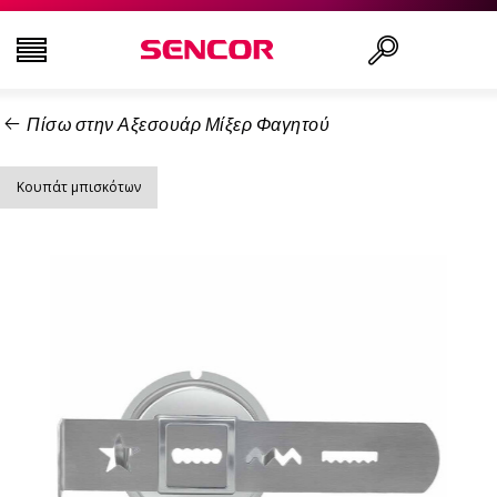
Πίσω στην Αξεσουάρ Μίξερ Φαγητού
ΤΗΛΕΟΡΆΣΕΙΣ
Αναζήτηση..
Κουπάτ μπισκότων
ΕΙΚΌΝΑ & ΉΧΟΣ
ΟΙΚΙΑΚΌΣ ΕΞΟΠΛΙΣΜΌΣ
ΝΟΙΚΟΚΥΡΙΌ
ΥΓΕΊΑ ΚΑΙ ΟΜΟΡΦΙΆ
ΕΊΔΗ ΓΡΑΦΕΊΟΥ ΚΑΙ ΚΑΛΏΔΙΑ