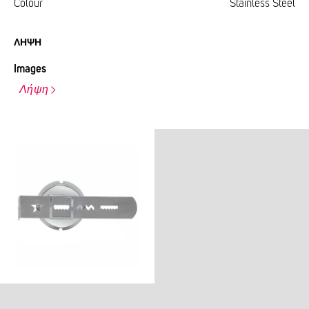
Colour
Stainless Steel
ΛΉΨΗ
Images
Λήψη