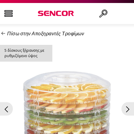
Πίσω στην Αποξηραντές Τροφίμων
ΤΗΛΕΟΡΆΣΕΙΣ
Αναζήτηση..
5 δίσκους ξήρανσης με
ΕΙΚΌΝΑ & ΉΧΟΣ
ρυθμιζόμενο ύψος
ΟΙΚΙΑΚΌΣ ΕΞΟΠΛΙΣΜΌΣ
ΝΟΙΚΟΚΥΡΙΌ
ΥΓΕΊΑ ΚΑΙ ΟΜΟΡΦΙΆ
ΕΊΔΗ ΓΡΑΦΕΊΟΥ ΚΑΙ ΚΑΛΏΔΙΑ