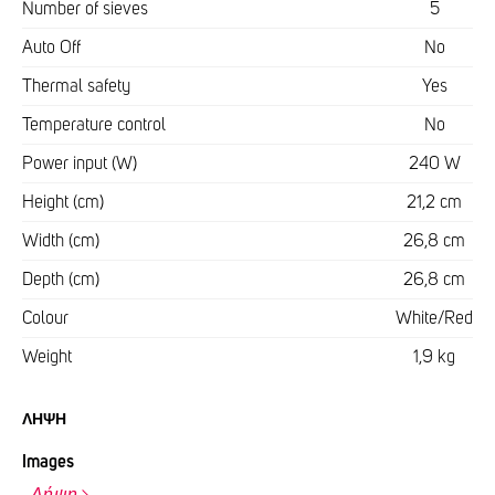
Number of sieves
5
Auto Off
No
Thermal safety
Yes
Temperature control
No
Power input (W)
240 W
Height (cm)
21,2 cm
Width (cm)
26,8 cm
Depth (cm)
26,8 cm
Colour
White/Red
Weight
1,9 kg
ΛΉΨΗ
Images
Λήψη