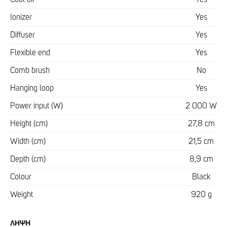
Ionizer
Yes
Diffuser
Yes
Flexible end
Yes
Comb brush
No
Hanging loop
Yes
Power input (W)
2 000 W
Height (cm)
27,8 cm
Width (cm)
21,5 cm
Depth (cm)
8,9 cm
Colour
Black
Weight
920 g
ΛΉΨΗ