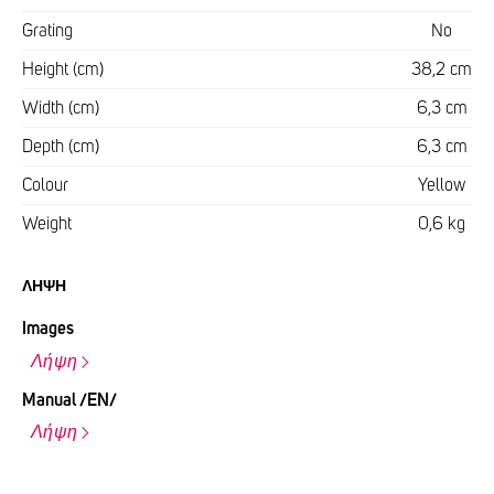
Grating
No
Height (cm)
38,2 cm
Width (cm)
6,3 cm
Depth (cm)
6,3 cm
Colour
Yellow
Weight
0,6 kg
ΛΉΨΗ
Images
Λήψη
Manual /EN/
Λήψη