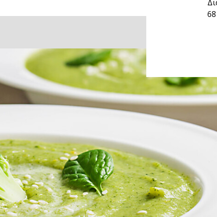
Δι
68