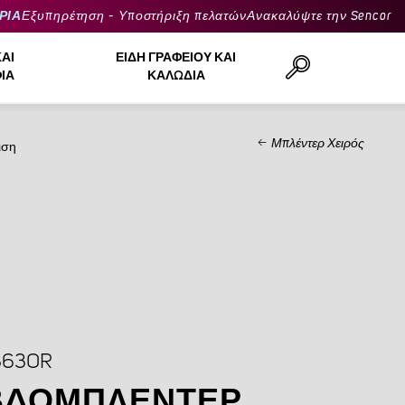
ΡΙΑ
Εξυπηρέτηση - Υποστήριξη πελατών
Ανακαλύψτε την Sencor
ΚΑΙ
ΕΊΔΗ ΓΡΑΦΕΊΟΥ ΚΑΙ
ΙΆ
ΚΑΛΏΔΙΑ
Μπλέντερ Χειρός
ιση
Αναζήτηση..
363OR
ΒΔΟΜΠΛΈΝΤΕΡ