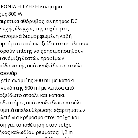
ΧΡΟΝΙΑ ΕΓΓΥΗΣΗ κινητήρα
χύς 800 W
αιρετικά αθόρυβος κινητήρας DC
νεχής έλεγχος της ταχύτητας
γονομικά διαμορφωμένη λαβή
αρτήματα από ανοξείδωτο ατσάλι που
ορούν επίσης να χρησιμοποιηθούν
α ανάμιξη ζεστών τροφίμων
πίδα κοπής από ανοξείδωτο ατσάλι
εσουάρ
χείο ανάμιξης 800 ml με καπάκι
λυκόπτης 500 ml με λεπίδα από
οξείδωτο ατσάλι και καπάκι
αδευτήρας από ανοξείδωτο ατσάλι
υμπιά απελευθέρωσης εξαρτημάτων
λειά για κρέμασμα στον τοίχο και
ση για τοποθέτηση στον τοίχο
κος καλωδίου ρεύματος: 1,2 m