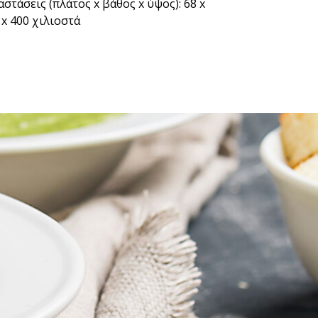
αστάσεις (πλάτος x βάθος x ύψος): 68 x
 x 400 χιλιοστά