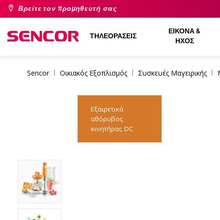
Βρείτε τον προμηθευτή σας
ΕΙΚΌΝΑ &
ΤΗΛΕΟΡΆΣΕΙΣ
ΉΧΟΣ
Sencor
Οικιακός Εξοπλισμός
Συσκευές Μαγειρικής
Εξαιρετικά
αθόρυβος
κινητήρας DC