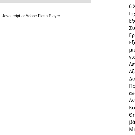
6 
Ισ
Εξ
Συ
Ερ
Εξ
μπ
γι
Λε
Αξ
Δο
Πο
αν
Αν
Κο
Θη
βά
Μή