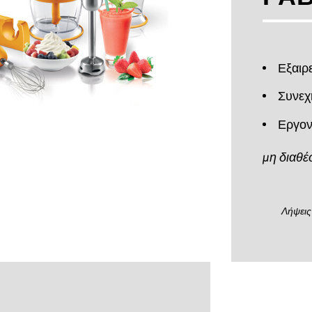
Εξαιρ
Συνεχ
Εργον
μη διαθέ
Λήψεις