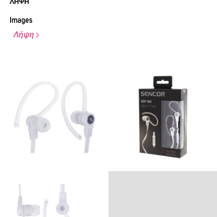
ΛΉΨΗ
Images
Λήψη