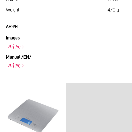
Weight
470 g
ΛΉΨΗ
Images
Λήψη
Manual /EN/
Λήψη