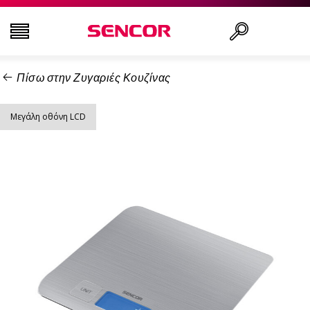
Πίσω στην Ζυγαριές Κουζίνας
ΤΗΛΕΟΡΆΣΕΙΣ
Αναζήτηση..
Μεγάλη οθόνη LCD
ΕΙΚΌΝΑ & ΉΧΟΣ
ΟΙΚΙΑΚΌΣ ΕΞΟΠΛΙΣΜΌΣ
ΝΟΙΚΟΚΥΡΙΌ
ΥΓΕΊΑ ΚΑΙ ΟΜΟΡΦΙΆ
ΕΊΔΗ ΓΡΑΦΕΊΟΥ ΚΑΙ ΚΑΛΏΔΙΑ