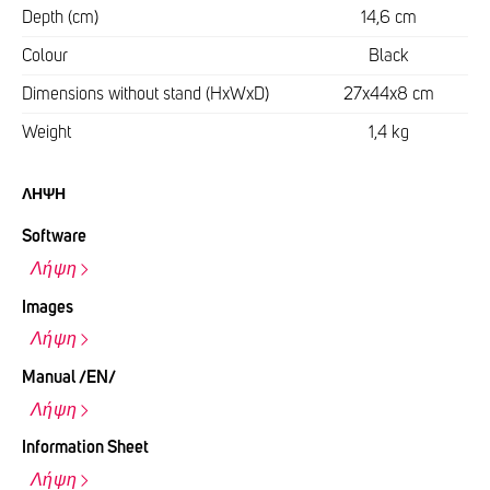
Depth (cm)
14,6 cm
Colour
Black
Dimensions without stand (HxWxD)
27x44x8 cm
Weight
1,4 kg
ΛΉΨΗ
Software
Λήψη
Images
Λήψη
Manual /EN/
Λήψη
Information Sheet
Λήψη