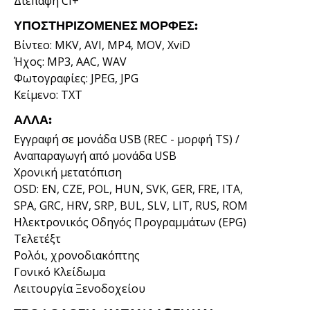
Διεπαφή CI+
ΥΠΟΣΤΗΡΙΖΌΜΕΝΕΣ ΜΟΡΦΈΣ:
Βίντεο: MKV, AVI, MP4, MOV, XviD
Ήχος: MP3, AAC, WAV
Φωτογραφίες: JPEG, JPG
Κείμενο: TXT
ΆΛΛΑ:
Εγγραφή σε μονάδα USB (REC - μορφή TS) /
Αναπαραγωγή από μονάδα USB
Χρονική μετατόπιση
OSD: EN, CZE, POL, HUN, SVK, GER, FRE, ITA,
SPA, GRC, HRV, SRP, BUL, SLV, LIT, RUS, ROM
Ηλεκτρονικός Οδηγός Προγραμμάτων (EPG)
Τελετέξτ
Ρολόι, χρονοδιακόπτης
Γονικό Κλείδωμα
Λειτουργία Ξενοδοχείου