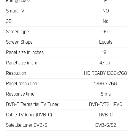
Energy class
F
Smart TV
NO
3D
No
Screen type
LED
Screen Shape
Equals
Panel size in inches
19 "
Panel size in cm
47 cm
Resolution
HD READY 1366x768
Panel resolution
1366 x 768
Response time
8 ms
DVB-T Terrestrial TV Tuner
DVB-T/T2 HEVC
Cable TV tuner (DVB-C)
DVB-C
Satellite tuner DVB-S
DVB-S/S2