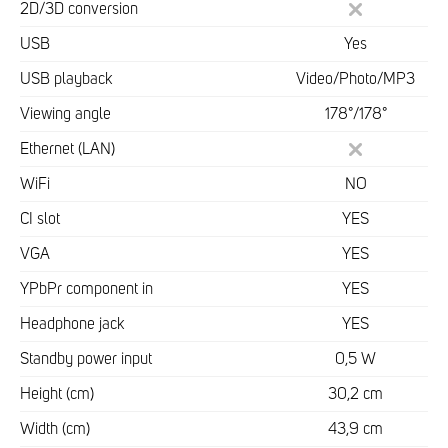
2D/3D conversion
USB
Yes
USB playback
Video/Photo/MP3
Viewing angle
178°/178°
Ethernet (LAN)
WiFi
NO
CI slot
YES
VGA
YES
YPbPr component in
YES
Headphone jack
YES
Standby power input
0,5 W
Height (cm)
30,2 cm
Width (cm)
43,9 cm