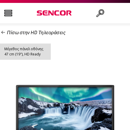
Πίσω στην HD Τηλεοράσεις
ΤΗΛΕΟΡΆΣΕΙΣ
Αναζήτηση..
Μέγεθος πάνελ οθόνης
ΕΙΚΌΝΑ & ΉΧΟΣ
47 cm (19"), HD Ready
ΟΙΚΙΑΚΌΣ ΕΞΟΠΛΙΣΜΌΣ
ΝΟΙΚΟΚΥΡΙΌ
ΥΓΕΊΑ ΚΑΙ ΟΜΟΡΦΙΆ
ΕΊΔΗ ΓΡΑΦΕΊΟΥ ΚΑΙ ΚΑΛΏΔΙΑ