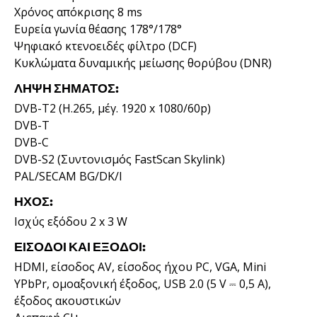
Χρόνος απόκρισης 8 ms
Ευρεία γωνία θέασης 178°/178°
Ψηφιακό κτενοειδές φίλτρο (DCF)
Κυκλώματα δυναμικής μείωσης θορύβου (DNR)
ΛΉΨΗ ΣΉΜΑΤΟΣ:
DVB-T2 (H.265, μέγ. 1920 x 1080/60p)
DVB-T
DVB-C
DVB-S2 (Συντονισμός FastScan Skylink)
PAL/SECAM BG/DK/I
ΉΧΟΣ:
Ισχύς εξόδου 2 x 3 W
ΕΊΣΟΔΟΙ ΚΑΙ ΈΞΟΔΟΙ:
HDMI, είσοδος AV, είσοδος ήχου PC, VGA, Mini
YPbPr, ομοαξονική έξοδος, USB 2.0 (5 V ⎓ 0,5 A),
έξοδος ακουστικών