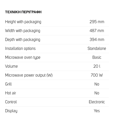
ΤΕΧΝΙΚΉ ΠΕΡΙΓΡΑΦΉ
Height with packaging
295 mm
Width with packaging
487 mm
Depth with packaging
394 mm
Installation options
Standalone
Microwave oven type
Basic
Volume
20 l
Microwave power output (W)
700 W
Grill
No
Hot air
No
Control
Electronic
Display
Yes