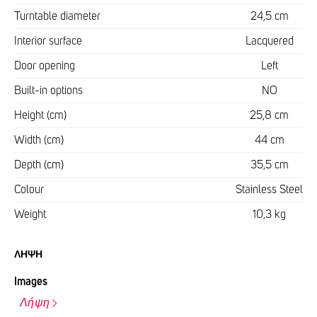
Turntable diameter
24,5 cm
Interior surface
Lacquered
Door opening
Left
Built-in options
NO
Height (cm)
25,8 cm
Width (cm)
44 cm
Depth (cm)
35,5 cm
Colour
Stainless Steel
Weight
10,3 kg
ΛΉΨΗ
Images
Λήψη