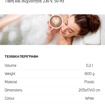
Τάση και συχνότητα: 230 V, 50 Hz
ΤΕΧΝΙΚΉ ΠΕΡΙΓΡΑΦΉ
Volume
0,2 l
Weight
800 g
Material
Plastic
Dimensions
205x17x13 cm
Colour
White