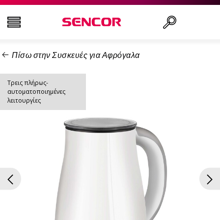
Πίσω στην Συσκευές για Αφρόγαλα
ΤΗΛΕΟΡΆΣΕΙΣ
Αναζήτηση..
Τρεις πλήρως-
ΕΙΚΌΝΑ & ΉΧΟΣ
αυτοματοποιημένες
λειτουργίες
ΟΙΚΙΑΚΌΣ ΕΞΟΠΛΙΣΜΌΣ
ΝΟΙΚΟΚΥΡΙΌ
ΥΓΕΊΑ ΚΑΙ ΟΜΟΡΦΙΆ
ΕΊΔΗ ΓΡΑΦΕΊΟΥ ΚΑΙ ΚΑΛΏΔΙΑ