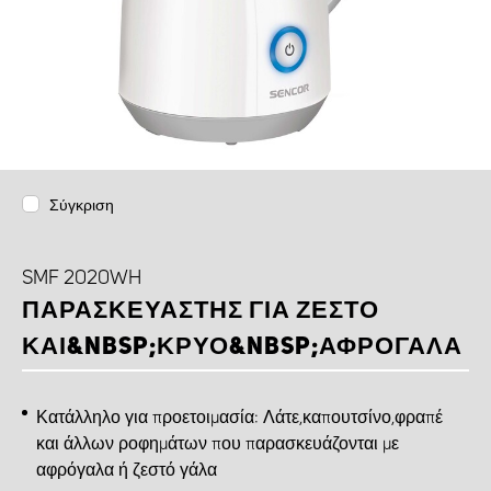
Σύγκριση
SMF 2020WH
ΠΑΡΑΣΚΕΥΑΣΤΉΣ ΓΙΑ ΖΕΣΤΌ
ΚΑΙ&NBSP;ΚΡΎΟ&NBSP;ΑΦΡΌΓΑΛΑ
Κατάλληλο για προετοιμασία: Λάτε,καπουτσίνο,φραπέ
και άλλων ροφημάτων που παρασκευάζονται με
αφρόγαλα ή ζεστό γάλα