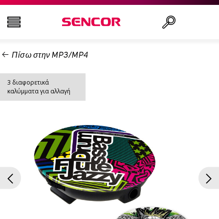
Πίσω στην MP3/MP4
ΤΗΛΕΟΡΆΣΕΙΣ
Αναζήτηση..
3 διαφορετικά
ΕΙΚΌΝΑ & ΉΧΟΣ
καλύμματα για αλλαγή
ΟΙΚΙΑΚΌΣ ΕΞΟΠΛΙΣΜΌΣ
ΝΟΙΚΟΚΥΡΙΌ
ΥΓΕΊΑ ΚΑΙ ΟΜΟΡΦΙΆ
ΕΊΔΗ ΓΡΑΦΕΊΟΥ ΚΑΙ ΚΑΛΏΔΙΑ