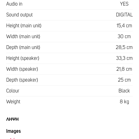
Audio in
YES
Sound output
DIGITAL
Height (main unit)
15,4 cm
Width (main unit)
30 cm
Depth (main unit)
28,5 cm
Height (speaker)
33,3 cm
Width (speaker)
21,8 cm
Depth (speaker)
25 cm
Colour
Black
Weight
8 kg
ΛΉΨΗ
Images