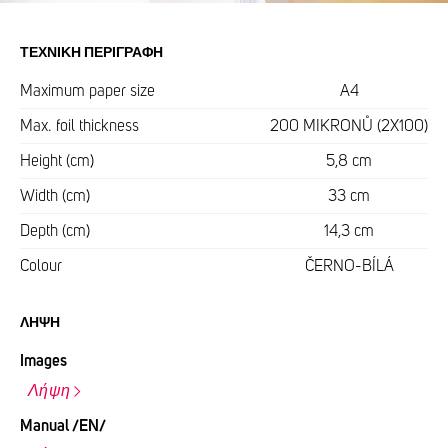
ΤΕΧΝΙΚΉ ΠΕΡΙΓΡΑΦΉ
Maximum paper size
A4
Max. foil thickness
200 MIKRONŮ (2X100)
Height (cm)
5,8 cm
Width (cm)
33 cm
Depth (cm)
14,3 cm
Colour
ČERNO-BÍLÁ
ΛΉΨΗ
Images
Λήψη
Manual /EN/