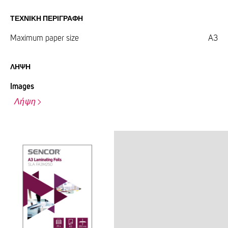
ΤΕΧΝΙΚΉ ΠΕΡΙΓΡΑΦΉ
Maximum paper size
A3
ΛΉΨΗ
Images
Λήψη