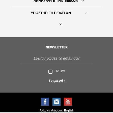
ΑΝΑΚΥΛΨΤΕ ΤΗΝ SENCOR
ΥΠΟΣΤΗΡΙΞΗ ΠΕΛΑΤΩΝ
Βρείτε τον προμηθευτή σας
ΙΣΤΟΡΙΑ
NEWSLETTER
Εξυπηρέτηση - Υποστήριξη πελατών
Κείμενο
Ανακαλύψτε την Sencor
Εγγραφή
Αλλαγή γλώσσας:
English