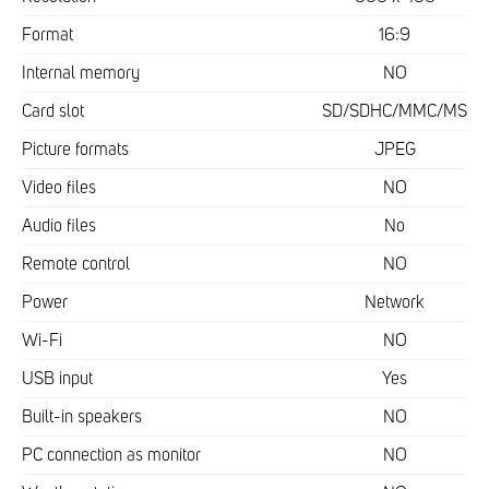
Format
16:9
Internal memory
NO
Card slot
SD/SDHC/MMC/MS
Picture formats
JPEG
Video files
NO
Audio files
No
Remote control
NO
Power
Network
Wi-Fi
NO
USB input
Yes
Built-in speakers
NO
PC connection as monitor
NO