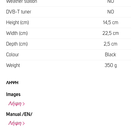
Weather station
NO
DVB-T tuner
NO
Height (cm)
14,5 cm
Width (cm)
22,5 cm
Depth (cm)
2,5 cm
Colour
Black
Weight
350 g
ΛΉΨΗ
Images
Λήψη
Manual /EN/
Λήψη