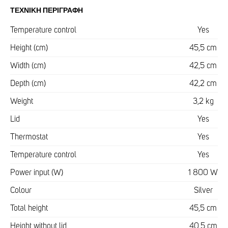
ΤΕΧΝΙΚΉ ΠΕΡΙΓΡΑΦΉ
Temperature control
Yes
Height (cm)
45,5 cm
Width (cm)
42,5 cm
Depth (cm)
42,2 cm
Weight
3,2 kg
Lid
Yes
Thermostat
Yes
Temperature control
Yes
Power input (W)
1 800 W
Colour
Silver
Total height
45,5 cm
Height without lid
40,5 cm